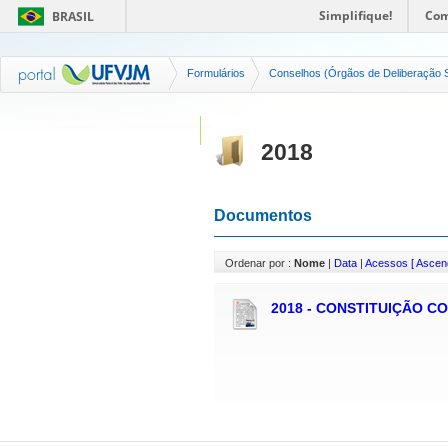
Simplifique!
Com
BRASIL
Formulários
Conselhos (Órgãos de Deliberação S
2018
Documentos
Ordenar por :
Nome
|
Data
|
Acessos
[ Ascen
2018 - CONSTITUIÇÃO C