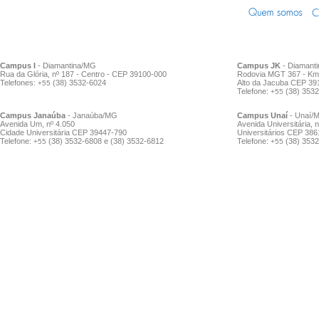
Campus I
- Diamantina/MG
Campus JK
- Diamant
Rua da Glória, nº 187 - Centro - CEP 39100-000
Rodovia MGT 367 - Km 
Telefones:
(38) 3532-6024
Alto da Jacuba CEP 39
+55
Telefone:
(38) 353
+55
Campus Janaúba
- Janaúba/MG
Campus Unaí
- Unaí/
Avenida Um, nº 4.050
Avenida Universitária, n
Cidade Universitária CEP 39447-790
Universitários CEP 38
Telefone:
(38) 3532-6808 e (38) 3532-6812
Telefone:
(38) 3532
+55
+55