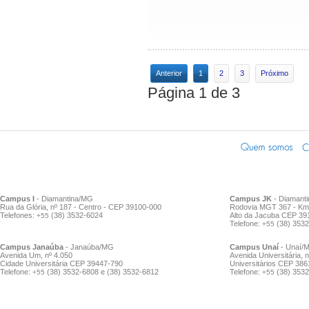
Anterior
1
2
3
Próximo
Página 1 de 3
Campus I
- Diamantina/MG
Campus JK
- Diamant
Rua da Glória, nº 187 - Centro - CEP 39100-000
Rodovia MGT 367 - Km 
Telefones:
(38) 3532-6024
Alto da Jacuba CEP 39
+55
Telefone:
(38) 353
+55
Campus Janaúba
- Janaúba/MG
Campus Unaí
- Unaí/
Avenida Um, nº 4.050
Avenida Universitária, n
Cidade Universitária CEP 39447-790
Universitários CEP 38
Telefone:
(38) 3532-6808 e (38) 3532-6812
Telefone:
(38) 3532
+55
+55