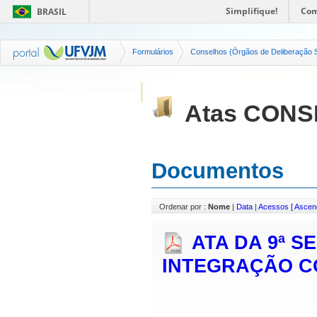
Simplifique!
Com
BRASIL
Formulários
Conselhos (Órgãos de Deliberação S
Atas CONS
Documentos
Ordenar por :
Nome
|
Data
|
Acessos
[ Ascen
ATA DA 9ª 
INTEGRAÇÃO C