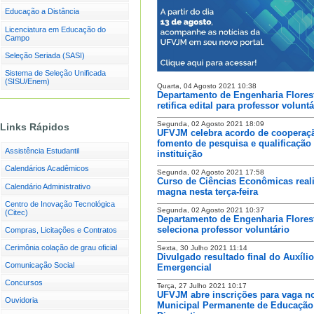
Educação a Distância
Licenciatura em Educação do
Campo
Seleção Seriada (SASI)
Sistema de Seleção Unificada
(SISU/Enem)
Quarta, 04 Agosto 2021 10:38
Departamento de Engenharia Flores
retifica edital para professor voluntá
Segunda, 02 Agosto 2021 18:09
Links Rápidos
UFVJM celebra acordo de cooperaç
fomento de pesquisa e qualificação
Assistência Estudantil
instituição
Calendários Acadêmicos
Segunda, 02 Agosto 2021 17:58
Curso de Ciências Econômicas reali
Calendário Administrativo
magna nesta terça-feira
Centro de Inovação Tecnológica
Segunda, 02 Agosto 2021 10:37
(Citec)
Departamento de Engenharia Flores
seleciona professor voluntário
Compras, Licitações e Contratos
Cerimônia colação de grau oficial
Sexta, 30 Julho 2021 11:14
Divulgado resultado final do Auxílio
Comunicação Social
Emergencial
Concursos
Terça, 27 Julho 2021 10:17
UFVJM abre inscrições para vaga 
Ouvidoria
Municipal Permanente de Educação