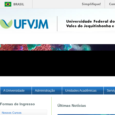
Simplifique!
Com
BRASIL
A Universidade
Administração
Unidades Acadêmicas
Servi
Formas de Ingresso
Últimas Notícias
Nossos Cursos