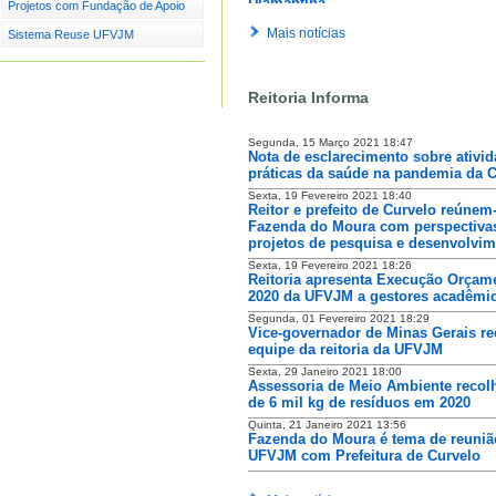
Diamantina
Projetos com Fundação de Apoio
Mais notícias
Terça, 27 Julho 2021 10:17
Sistema Reuse UFVJM
UFVJM oferece estágio remunerado
aluno de Sistemas de Informação
Segunda, 26 Julho 2021 13:15
Reitoria Informa
Liga Multidisciplinar de Cuidados P
da UFVJM realiza 4ª aula aberta
Segunda, 15 Março 2021 18:47
Sexta, 23 Julho 2021 14:11
Nota de esclarecimento sobre ativi
Evento discute Tecnologias na edu
práticas da saúde na pandemia da C
para a educação: perspectivas para
Sexta, 19 Fevereiro 2021 18:40
Reitor e prefeito de Curvelo reúnem
Sexta, 23 Julho 2021 13:51
Programa Universidade nas Comun
Fazenda do Moura com perspectiva
recebe 1º semirreboque
projetos de pesquisa e desenvolvi
Sexta, 19 Fevereiro 2021 18:26
Quarta, 21 Julho 2021 20:10
Reitoria apresenta Execução Orçame
Projeto 10envolver Saneamento Bás
2020 da UFVJM a gestores acadêmi
Rural conquista certificação pela F
Banco do Brasil
Segunda, 01 Fevereiro 2021 18:29
Vice-governador de Minas Gerais r
Quarta, 21 Julho 2021 11:07
equipe da reitoria da UFVJM
UFVJM realiza o 1º Workshop para 
de Produtividade do CNPq
Sexta, 29 Janeiro 2021 18:00
Assessoria de Meio Ambiente recol
Terça, 20 Julho 2021 15:00
de 6 mil kg de resíduos em 2020
Proace divulga resultados parciais 
Auxílio-Emergencial Especial
Quinta, 21 Janeiro 2021 13:56
Fazenda do Moura é tema de reuniã
Terça, 20 Julho 2021 10:54
UFVJM com Prefeitura de Curvelo
UFVJM abre inscrições para vaga n
Conselho Municipal de Saneamento
de Diamantina