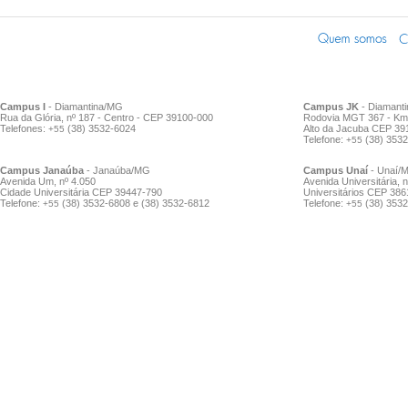
Quinta, 08 Julho 2021 13:48
Live marca abertura oficial do Pro
Institucional de Inovação Tecnológi
DAI) na UFVJM
Quarta, 07 Julho 2021 17:00
Projeto Vagão Sustentável realiza li
formação do Vale do Mucuri
Campus I
- Diamantina/MG
Campus JK
- Diamant
Rua da Glória, nº 187 - Centro - CEP 39100-000
Rodovia MGT 367 - Km 
Telefones:
(38) 3532-6024
Alto da Jacuba CEP 39
+55
Telefone:
(38) 353
+55
Campus Janaúba
- Janaúba/MG
Campus Unaí
- Unaí/
Avenida Um, nº 4.050
Avenida Universitária, n
Cidade Universitária CEP 39447-790
Universitários CEP 38
Telefone:
(38) 3532-6808 e (38) 3532-6812
Telefone:
(38) 3532
+55
+55