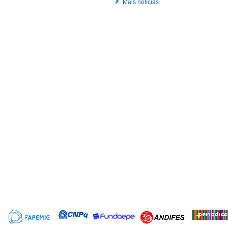
Mais notícias
Terça, 20 Julho 2021 10:54
UFVJM abre inscrições para vaga n
Conselho Municipal de Saneamento
de Diamantina
Segunda, 19 Julho 2021 16:46
Tomada de decisão clínica em cuid
paliativos é tema de evento hoje
Quinta, 15 Julho 2021 20:00
UFVJM apresenta orçamento 2021 
webinário
Quinta, 15 Julho 2021 16:31
Campus do Mucuri tem 4ª Semana 
Engenharia
Segunda, 12 Julho 2021 15:49
Serviço de Pedagogia realiza palest
autorregulação da aprendizagem
Sexta, 09 Julho 2021 19:00
Formação e Condição Docente: prát
tempos remotos é tema de debate n
UFVJM
Sexta, 09 Julho 2021 16:44
FCA seleciona professor voluntário
Quinta, 08 Julho 2021 16:15
A importância da ciência em tempo
pandemia é tema de aula inaugural 
Fammuc
Quinta, 08 Julho 2021 14:05
Proexc abre edital para cursos on-li