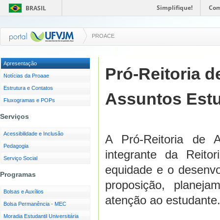
Simplifique!
Com
BRASIL
PROACE
Apresentação
Pró-Reitoria d
Notícias da Proaae
Estrutura e Contatos
Assuntos Estu
Fluxogramas e POPs
Serviços
Acessibilidade e Inclusão
A Pró-Reitoria de A
Pedagogia
integrante da Reit
Serviço Social
equidade e o desenv
Programas
proposição, planej
Bolsas e Auxílios
atenção ao estudante
Bolsa Permanência - MEC
Moradia Estudantil Universitária